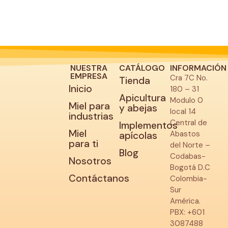
NUESTRA
CATÁLOGO
INFORMACIÓN
EMPRESA
Cra 7C No.
Tienda
Inicio
180 – 31
Apicultura
Modulo 0
Miel para
y abejas
local 14
industrias
Central de
Implementos
Miel
Abastos
apícolas
para ti
del Norte –
Blog
Codabas-
Nosotros
Bogotá D.C
Contáctanos
Colombia-
Sur
América.
PBX: +601
3087488