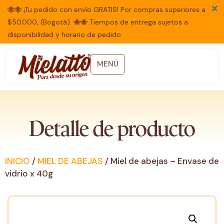
×
🐝🐝 ¡Tu pedido con envío GRATIS! Por compras superiores a
$50.000, (Bogotá). 🐝🐝 Tiempos de entrega sujetos a
disponibilidad y horario de pedido
MENÚ
Detalle de producto
INICIO
/
MIEL DE ABEJAS
/ Miel de abejas – Envase de
vidrio x 40g