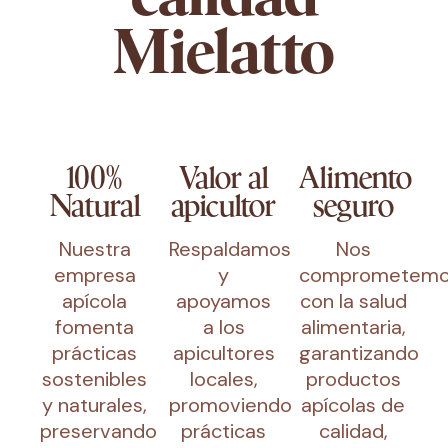
Mielatto
100%
Valor al
Alimento
Natural
apicultor
seguro
Nuestra
Respaldamos
Nos
empresa
y
comprometem
apícola
apoyamos
con la salud
fomenta
a los
alimentaria,
prácticas
apicultores
garantizando
sostenibles
locales,
productos
y naturales,
promoviendo
apícolas de
preservando
prácticas
calidad,