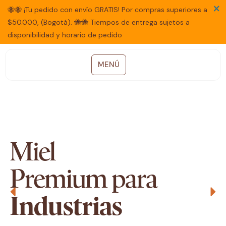
×
🐝🐝 ¡Tu pedido con envío GRATIS! Por compras superiores a
$50.000, (Bogotá). 🐝🐝 Tiempos de entrega sujetos a
disponibilidad y horario de pedido
MENÚ
Miel
Premium para
Industrias