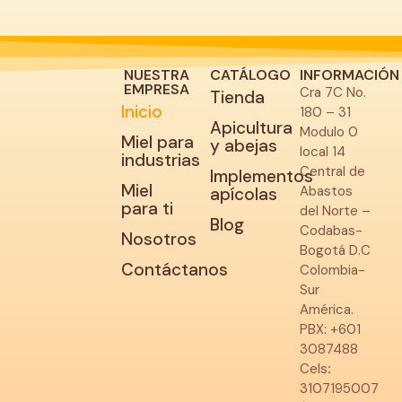
NUESTRA
CATÁLOGO
INFORMACIÓN
EMPRESA
Cra 7C No.
Tienda
Inicio
180 – 31
Apicultura
Modulo 0
Miel para
y abejas
local 14
industrias
Central de
Implementos
Miel
Abastos
apícolas
para ti
del Norte –
Blog
Codabas-
Nosotros
Bogotá D.C
Contáctanos
Colombia-
Sur
América.
PBX: +601
3087488
Cels
:
3107195007