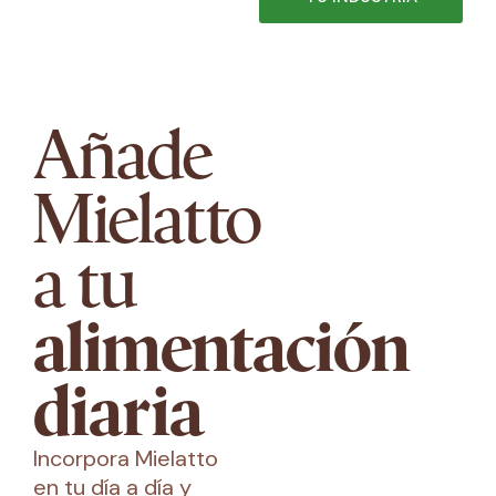
Añade
Mielatto
a tu
alimentación
diaria
Incorpora Mielatto
en tu día a día y