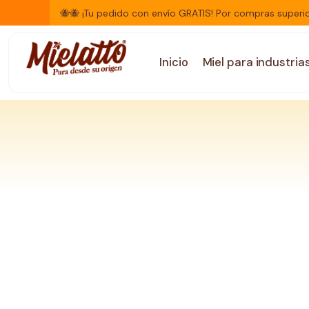
🐝🐝 ¡Tu pedido con envío GRATIS! Por compras superio
Inicio
Miel para industria