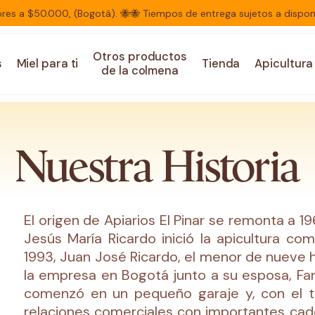
res a $50.000, (Bogotá). 🐝🐝 Tiempos de entrega sujetos a disponi
Otros productos
s
Miel para ti
Tienda
Apicultura
de la colmena
Nuestra Historia
El origen de Apiarios El Pinar se remonta a 1
Jesús María Ricardo inició la apicultura como
1993, Juan José Ricardo, el menor de nueve 
la empresa en Bogotá junto a su esposa, Fa
comenzó en un pequeño garaje y, con el t
relaciones comerciales con importantes cade