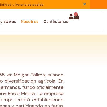
×
bilidad y horario de pedido
0
 y abejas
Nosotros
Contáctanos
965, en Melgar-Tolima, cuando
 diversificación agrícola. En
hermanos, fundó oficialmente
nny Rocío Molina. La empresa
iempo, creció estableciendo
nas y participando en ferias