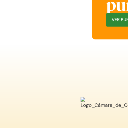
pu
VER PU