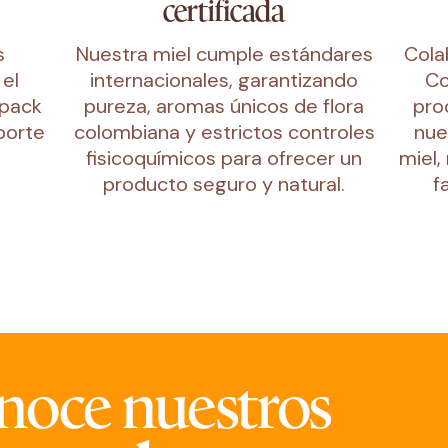
certificada
s
Nuestra miel cumple estándares
Cola
 el
internacionales, garantizando
Co
opack
pureza, aromas únicos de flora
pro
porte
colombiana y estrictos controles
nue
fisicoquímicos para ofrecer un
miel,
producto seguro y natural.
f
noce nuestros